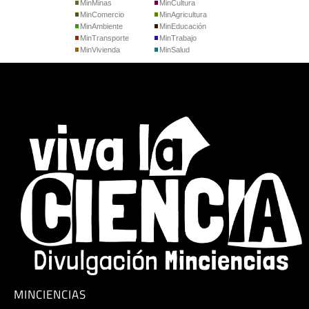
MinMinas
MinCultura
MinComercio
MinAgricultura
MinAmbiente
MinEducación
MinTransporte
MinTrabajo
MinVivienda
MinSalud
MINCIENCIAS