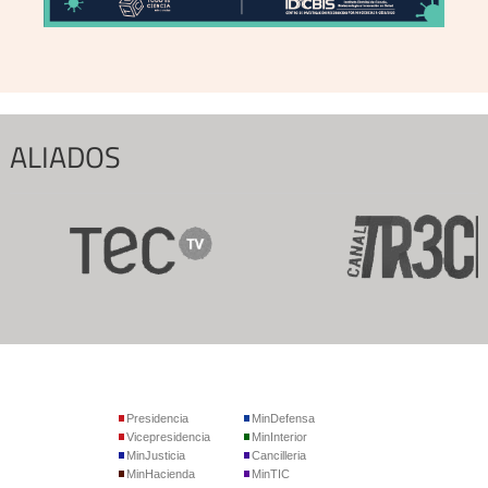
ALIADOS
Presidencia
MinDefensa
Vicepresidencia
MinInterior
MinJusticia
Cancilleria
MinHacienda
MinTIC