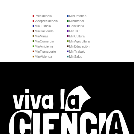
Presidencia
MinDefensa
Vicepresidencia
MinInterior
MinJusticia
Cancilleria
MinHacienda
MinTIC
MinMinas
MinCultura
MinComercio
MinAgricultura
MinAmbiente
MinEducación
MinTransporte
MinTrabajo
MinVivienda
MinSalud