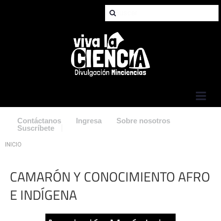
Jump to Navigation
Contáctanos
Ingresa
Sobre nosotros
Suscríbete
Usted está aquí
INICIO
CAMARÓN Y CONOCIMIENTO AFRO
E INDÍGENA