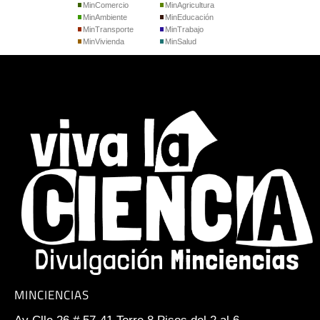
MinComercio
MinAgricultura
MinAmbiente
MinEducación
MinTransporte
MinTrabajo
MinVivienda
MinSalud
MINCIENCIAS