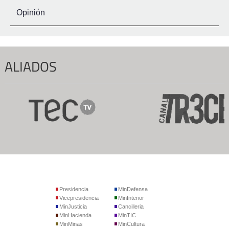
Opinión
ALIADOS
Presidencia
MinDefensa
Vicepresidencia
MinInterior
MinJusticia
Cancilleria
MinHacienda
MinTIC
MinMinas
MinCultura