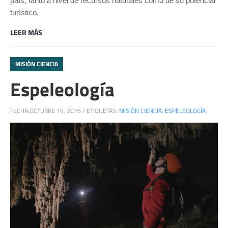
país, tanto a nivel de recursos naturales como de su potencial
turístico.
LEER MÁS
MISIÓN CIENCIA
Espeleología
FECHA:
OCTUBRE 19, 2016
/
ETIQUETAS:
MISIÓN CIENCIA
,
ESPELEOLOGÍA