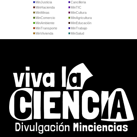
MinJusticia
Cancilleria
MinHacienda
MinTIC
MinMinas
MinCultura
MinComercio
MinAgricultura
MinAmbiente
MinEducación
MinTransporte
MinTrabajo
MinVivienda
MinSalud