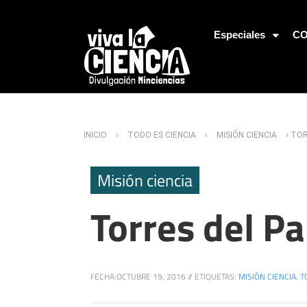
Jump to Navigation
Especiales
CO
Usted está aquí
INICIO
›
TODO ES CIENCIA
›
MISIÓN CIENCIA
› TOR
Misión ciencia
Torres del Pa
FECHA:
OCTUBRE 19, 2016
//
ETIQUETAS:
MISIÓN CIENCIA
,
T