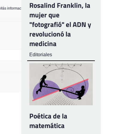
Rosalind Franklin, la
Más información sobre los formatos de texto
mujer que
"fotografió" el ADN y
revolucionó la
medicina
Editoriales
Poética de la
matemática