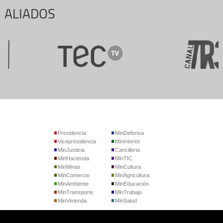
ALIADOS
Presidencia
MinDefensa
Vicepresidencia
MinInterior
MinJusticia
Cancilleria
MinHacienda
MinTIC
MinMinas
MinCultura
MinComercio
MinAgricultura
MinAmbiente
MinEducación
MinTransporte
MinTrabajo
MinVivienda
MinSalud