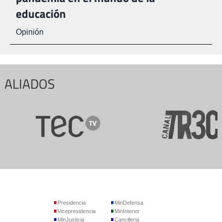
educación
Opinión
ALIADOS
Presidencia
MinDefensa
Vicepresidencia
MinInterior
MinJusticia
Cancilleria