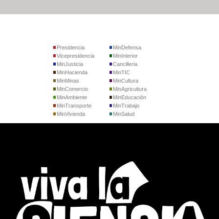
Presidencia
MinDefensa
Vicepresidencia
MinInterior
MinJusticia
Cancilleria
MinHacienda
MinTIC
MinMinas
MinCultura
MinComercio
MinAgricultura
MinAmbiente
MinEducación
MinTransporte
MinTrabajo
MinVivienda
MinSalud