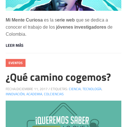
Mi Mente Curiosa
es la s
erie web
que se dedica a
conocer el trabajo de los
jóvenes investigadores
de
Colombia.
LEER MÁS
EVENTOS
¿Qué camino cogemos?
FECHA:
DICIEMBRE 11, 2017
/
ETIQUETAS:
CIENCIA
,
TECNOLOGÍA
,
INNOVACIÓN
,
ACADEMIA
,
COLCIENCIAS