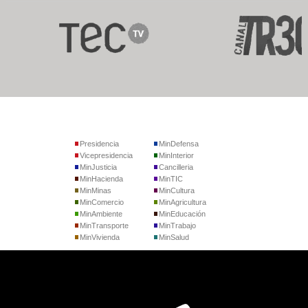
Presidencia
MinDefensa
Vicepresidencia
MinInterior
MinJusticia
Cancilleria
MinHacienda
MinTIC
MinMinas
MinCultura
MinComercio
MinAgricultura
MinAmbiente
MinEducación
MinTransporte
MinTrabajo
MinVivienda
MinSalud