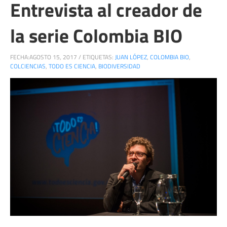
Entrevista al creador de
la serie Colombia BIO
FECHA:
AGOSTO 15, 2017
/
ETIQUETAS:
JUAN LÓPEZ
,
COLOMBIA BIO
,
COLCIENCIAS
,
TODO ES CIENCIA
,
BIODIVERSIDAD