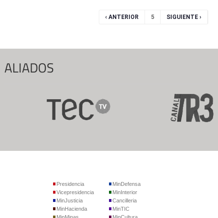
Páginas
‹ ANTERIOR
5
SIGUIENTE ›
ALIADOS
Presidencia
MinDefensa
Vicepresidencia
MinInterior
MinJusticia
Cancilleria
MinHacienda
MinTIC
MinMinas
MinCultura