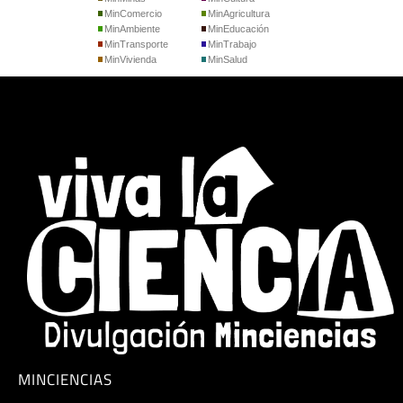
MinComercio
MinAgricultura
MinAmbiente
MinEducación
MinTransporte
MinTrabajo
MinVivienda
MinSalud
MINCIENCIAS