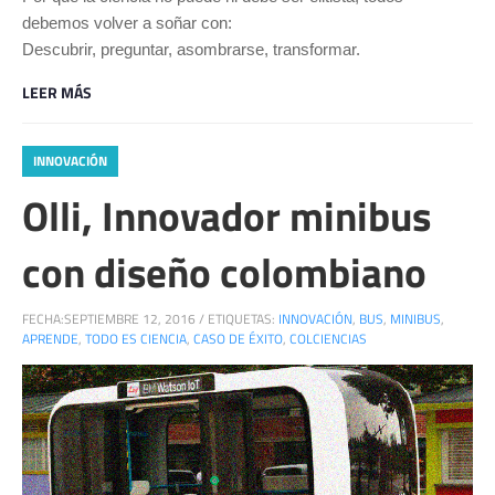
debemos volver a soñar con:
Descubrir, preguntar, asombrarse, transformar.
LEER MÁS
INNOVACIÓN
Olli, Innovador minibus
con diseño colombiano
FECHA:
SEPTIEMBRE 12, 2016
/
ETIQUETAS:
INNOVACIÓN
,
BUS
,
MINIBUS
,
APRENDE
,
TODO ES CIENCIA
,
CASO DE ÉXITO
,
COLCIENCIAS