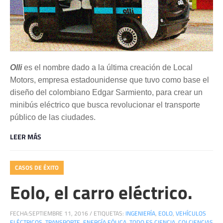
Olli
es el nombre dado a la última creación de Local
Motors, empresa estadounidense que tuvo como base el
diseño del colombiano Edgar Sarmiento, para crear un
minibús eléctrico que busca revolucionar el transporte
público de las ciudades.
LEER MÁS
CASOS DE ÉXITO
Eolo, el carro eléctrico.
FECHA:
SEPTIEMBRE 11, 2016
/
ETIQUETAS:
INGENIERÍA
,
EOLO
,
VEHÍCULOS
ELÉCTRICOS
,
TRANSPORTE
,
ENERGÍA EÓLICA
,
TODO ES CIENCIA
,
COLCIENCIAS