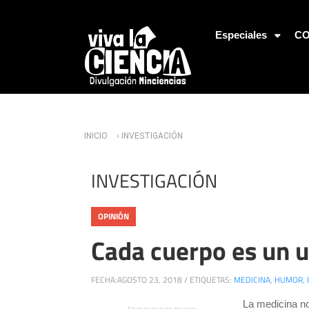
Jump to Navigation
Especiales
CO
Usted está aquí
INICIO
› INVESTIGACIÓN
INVESTIGACIÓN
OPINIÓN
Cada cuerpo es un 
FECHA:
AGOSTO 23, 2018
/
ETIQUETAS:
MEDICINA
,
HUMOR
,
La medicina no