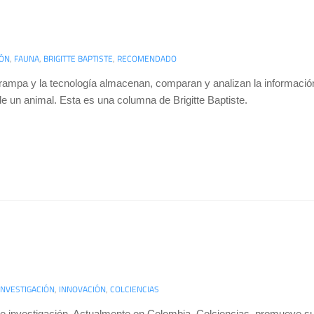
IÓN
,
FAUNA
,
BRIGITTE BAPTISTE
,
RECOMENDADO
rampa y la tecnología almacenan, comparan y analizan la informació
un animal. Esta es una columna de Brigitte Baptiste.
INVESTIGACIÓN
,
INNOVACIÓN
,
COLCIENCIAS
de investigación. Actualmente en Colombia, Colciencias, promueve su 