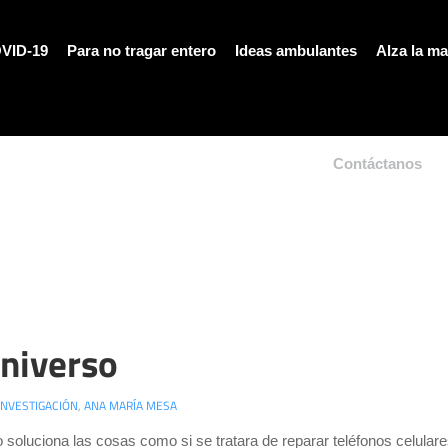
VID-19
Para no tragar entero
Ideas ambulantes
Alza la m
Contáctanos
universo
INVESTIGACIÓN
,
ANA MARÍA MESA
 soluciona las cosas como si se tratara de reparar teléfonos celul