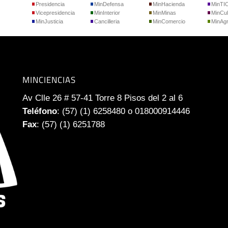
Presidencia
MinDefensa
MinHacienda
MinTI
Vicepresidencia
MinInterior
MinMinas
MinCul
MinJusticia
Cancilleria
MinComercio
MinAgr
MINCIENCIAS
Av Clle 26 # 57-41 Torre 8 Pisos del 2 al 6
Teléfono
: (57) (1) 6258480 o 018000914446
Fax
: (57) (1) 6251788