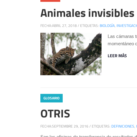
Animales invisibles
FECHA:
ABRIL 27, 2018
/
ETIQUETAS:
BIOLOGÍA
,
INVESTIGAC
Las cámaras t
momentáneo de 
LEER MÁS
GLOSARIO
OTRIS
FECHA:
SEPTIEMBRE 29, 2016
/
ETIQUETAS:
DEFINICIONES
,
Son las oficinas de transferencia de resultados 