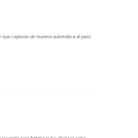
n que capturan de manera automática al paso
creación para fortalecer las alianzas entre