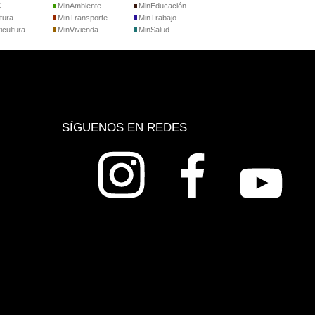
C
MinAmbiente
MinEducación
tura
MinTransporte
MinTrabajo
icultura
MinVivienda
MinSalud
SÍGUENOS EN REDES