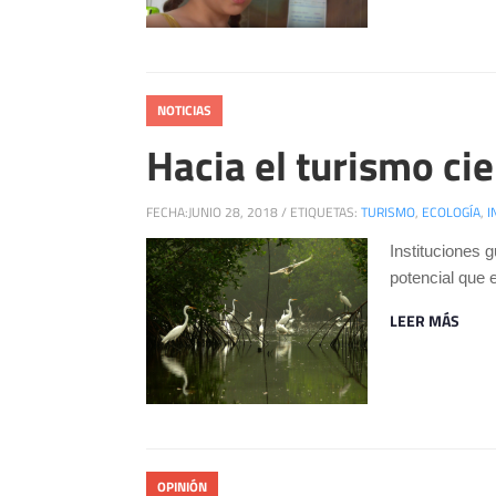
NOTICIAS
Hacia el turismo ci
FECHA:
JUNIO 28, 2018
/
ETIQUETAS:
TURISMO
,
ECOLOGÍA
,
I
Instituciones 
potencial que 
LEER MÁS
OPINIÓN