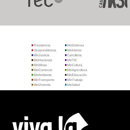
Presidencia
MinDefensa
Vicepresidencia
MinInterior
MinJusticia
Cancilleria
MinHacienda
MinTIC
MinMinas
MinCultura
MinComercio
MinAgricultura
MinAmbiente
MinEducación
MinTransporte
MinTrabajo
MinVivienda
MinSalud