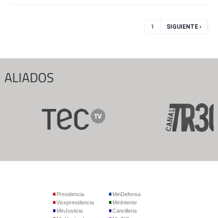
Páginas
1
SIGUIENTE ›
ALIADOS
Presidencia
MinDefensa
Vicepresidencia
MinInterior
MinJusticia
Cancilleria