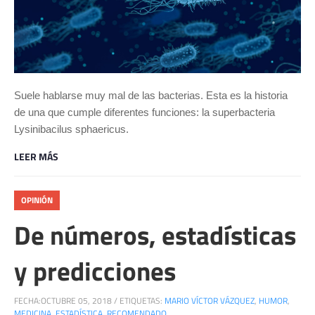
Suele hablarse muy mal de las bacterias. Esta es la historia
de una que cumple diferentes funciones: la superbacteria
Lysinibacilus sphaericus.
LEER MÁS
OPINIÓN
De números, estadísticas
y predicciones
FECHA:
OCTUBRE 05, 2018
/
ETIQUETAS:
MARIO VÍCTOR VÁZQUEZ
,
HUMOR
,
MEDICINA
,
ESTADÍSTICA
,
RECOMENDADO