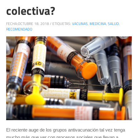
colectiva?
FECHA:
OCTUBRE 18, 2018
/
ETIQUETAS:
VACUNAS
,
MEDICINA
,
SALUD
,
RECOMENDADO
El reciente auge de los grupos antivacunación tal vez tenga
mucho más que ver con procesos sociales que llevan a