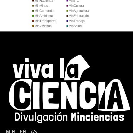
MinHacienda
MinTIC
MinMinas
MinCultura
MinComercio
MinAgricultura
MinAmbiente
MinEducación
MinTransporte
MinTrabajo
MinVivienda
MinSalud
MINCIENCIAS