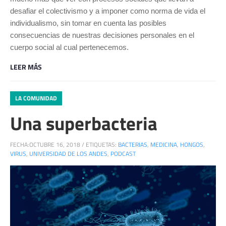
desafiar el colectivismo y a imponer como norma de vida el
individualismo, sin tomar en cuenta las posibles
consecuencias de nuestras decisiones personales en el
cuerpo social al cual pertenecemos.
LEER MÁS
LA COMUNIDAD
Una superbacteria
FECHA:
OCTUBRE 16, 2018
/
ETIQUETAS:
BACTERIAS
,
MEDICINA
,
HONGOS
,
VIRUS
,
UNIVERSIDAD DE LOS ANDES
,
PODCAST