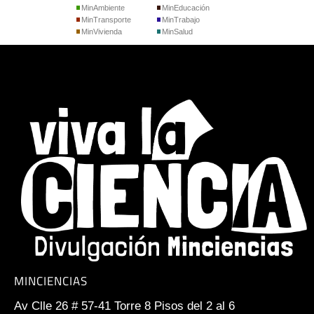
MinAmbiente
MinEducación
MinTransporte
MinTrabajo
MinVivienda
MinSalud
MINCIENCIAS
Av Clle 26 # 57-41 Torre 8 Pisos del 2 al 6