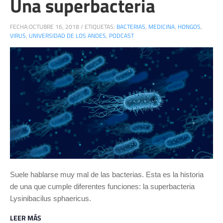
Una superbacteria
FECHA:
OCTUBRE 16, 2018
/
ETIQUETAS:
BACTERIAS
,
MEDICINA
,
HONGOS
,
VIRUS
,
UNIVERSIDAD DE LOS ANDES
,
PODCAST
Suele hablarse muy mal de las bacterias. Esta es la historia
de una que cumple diferentes funciones: la superbacteria
Lysinibacilus sphaericus.
LEER MÁS