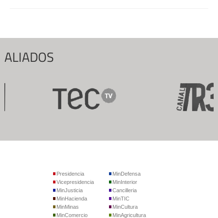
ALIADOS
Presidencia
MinDefensa
Vicepresidencia
MinInterior
MinJusticia
Cancilleria
MinHacienda
MinTIC
MinMinas
MinCultura
MinComercio
MinAgricultura