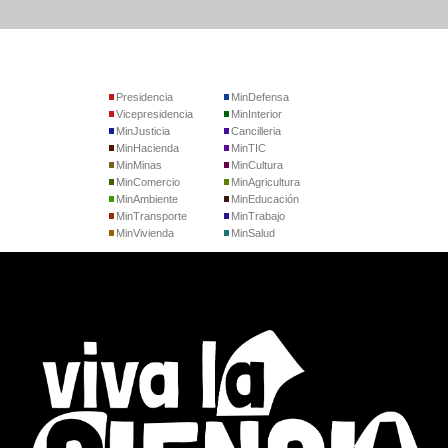
Presidencia
MinDefensa
Vicepresidencia
MinInterior
MinJusticia
Cancilleria
MinHacienda
MinTIC
MinMinas
MinCultura
MinComercio
MinAgricultura
MinAmbiente
MinEducación
MinTransporte
MinTrabajo
MinVivienda
MinSalud