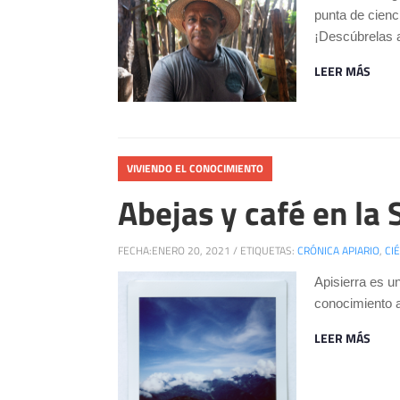
punta de cienci
¡Descúbrelas 
LEER MÁS
VIVIENDO EL CONOCIMIENTO
Abejas y café en la
FECHA:
ENERO 20, 2021
/
ETIQUETAS:
CRÓNICA APIARIO
,
CI
Apisierra es u
conocimiento a
LEER MÁS