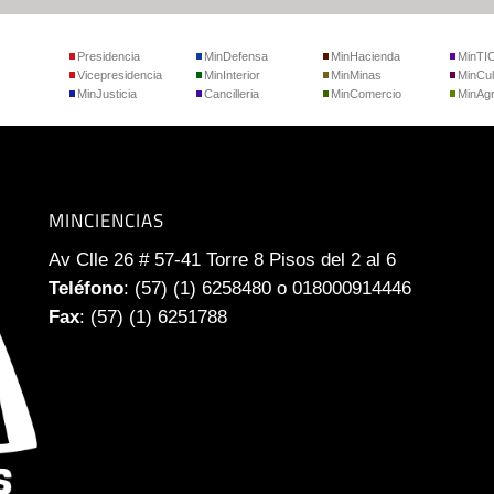
Presidencia
MinDefensa
MinHacienda
MinTI
Vicepresidencia
MinInterior
MinMinas
MinCul
MinJusticia
Cancilleria
MinComercio
MinAgr
MINCIENCIAS
Av Clle 26 # 57-41 Torre 8 Pisos del 2 al 6
Teléfono
: (57) (1) 6258480 o 018000914446
Fax
: (57) (1) 6251788