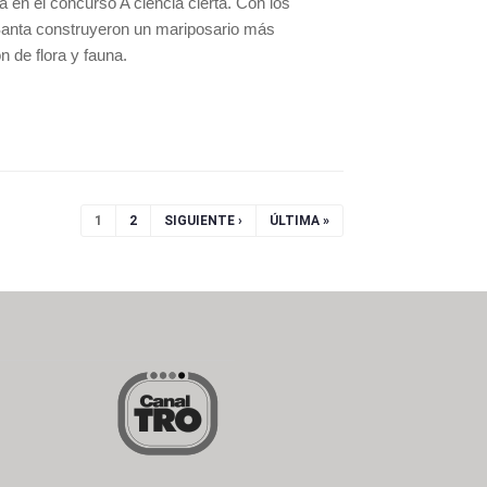
a en el concurso A ciencia cierta. Con los
a Santa construyeron un mariposario más
n de flora y fauna.
1
2
SIGUIENTE ›
ÚLTIMA »