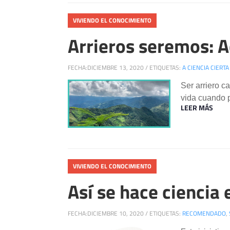
VIVIENDO EL CONOCIMIENTO
Arrieros seremos: A
FECHA:
DICIEMBRE 13, 2020
/
ETIQUETAS:
A CIENCIA CIERT
Ser arriero c
vida cuando 
LEER MÁS
VIVIENDO EL CONOCIMIENTO
Así se hace ciencia
FECHA:
DICIEMBRE 10, 2020
/
ETIQUETAS:
RECOMENDADO
,