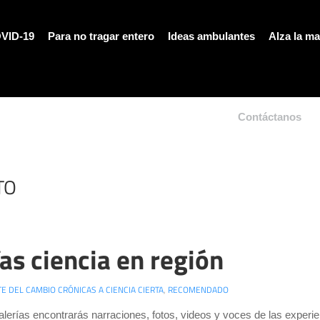
VID-19
Para no tragar entero
Ideas ambulantes
Alza la m
Contáctanos
TO
ías ciencia en región
E DEL CAMBIO CRÓNICAS A CIENCIA CIERTA
,
RECOMENDADO
alerías encontrarás narraciones, fotos, videos y voces de las experie