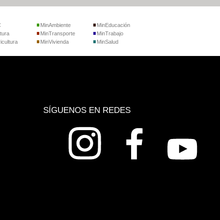
C
MinAmbiente
MinEducación
tura
MinTransporte
MinTrabajo
icultura
MinVivienda
MinSalud
SÍGUENOS EN REDES