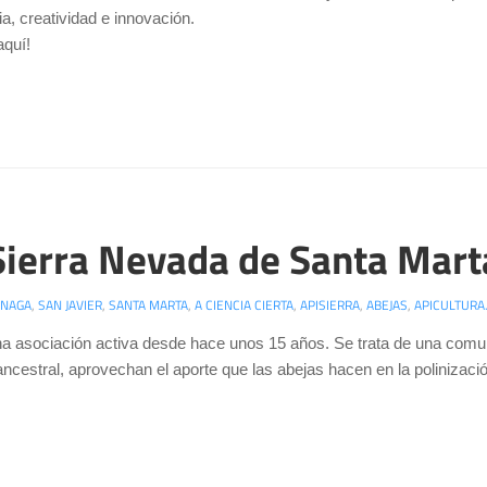
a, creatividad e innovación.
aquí!
 Sierra Nevada de Santa Mart
ÉNAGA
,
SAN JAVIER
,
SANTA MARTA
,
A CIENCIA CIERTA
,
APISIERRA
,
ABEJAS
,
APICULTURA
na asociación activa desde hace unos 15 años. Se trata de una comun
ncestral, aprovechan el aporte que las abejas hacen en la polinizació