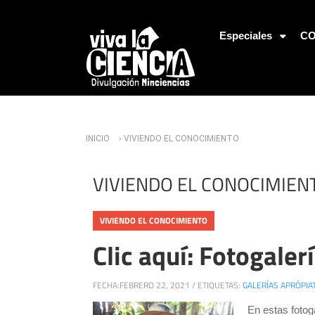
Jump to Navigation
Especiales
CO
Usted está aquí
INICIO
› VIVIENDO EL CONOCIMIENTO
VIVIENDO EL CONOCIMIEN
VIVIENDO EL CONOCIMIENTO
Clic aquí: Fotogaler
FECHA:
FEBRERO 22, 2021
/
ETIQUETAS:
GALERÍAS APRÓPIAT
En estas fotog