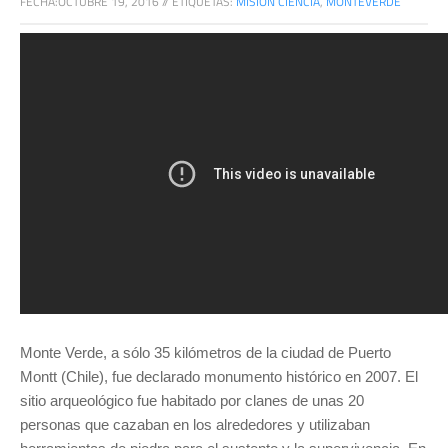
FECHA:
OCTUBRE 19, 2016
//
ETIQUETAS:
MISIÓN CIENCIA
,
MONTEVERDE
Monte Verde, a sólo 35 kilómetros de la ciudad de Puerto
Montt (Chile), fue declarado monumento histórico en 2007. El
sitio arqueológico fue habitado por clanes de unas 20
personas que cazaban en los alrededores y utilizaban