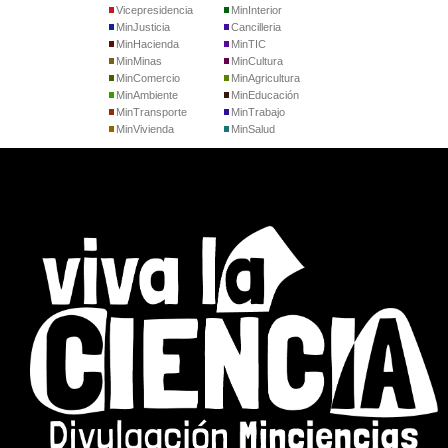
Vicepresidencia
MinInterior
MinJusticia
Cancilleria
MinHacienda
MinTIC
MinMinas
MinCultura
MinComercio
MinAgricultura
MinAmbiente
MinEducación
MinTransporte
MinTrabajo
MinVivienda
MinSalud