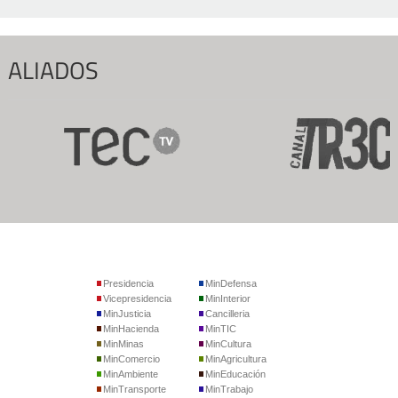
ALIADOS
Presidencia
MinDefensa
Vicepresidencia
MinInterior
MinJusticia
Cancilleria
MinHacienda
MinTIC
MinMinas
MinCultura
MinComercio
MinAgricultura
MinAmbiente
MinEducación
MinTransporte
MinTrabajo