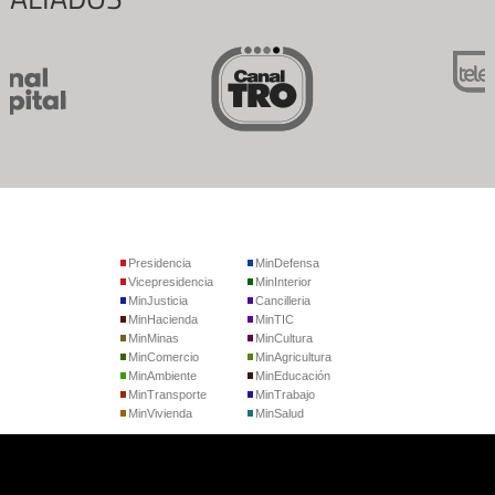
Presidencia
MinDefensa
Vicepresidencia
MinInterior
MinJusticia
Cancilleria
MinHacienda
MinTIC
MinMinas
MinCultura
MinComercio
MinAgricultura
MinAmbiente
MinEducación
MinTransporte
MinTrabajo
MinVivienda
MinSalud