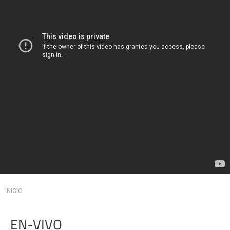
Usted está aquí
INICIO
EN-VIVO