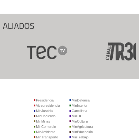
ALIADOS
Presidencia
MinDefensa
Vicepresidencia
MinInterior
MinJusticia
Cancilleria
MinHacienda
MinTIC
MinMinas
MinCultura
MinComercio
MinAgricultura
MinAmbiente
MinEducación
MinTransporte
MinTrabajo