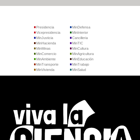
Presidencia
MinDefensa
Vicepresidencia
MinInterior
MinJusticia
Cancilleria
MinHacienda
MinTIC
MinMinas
MinCultura
MinComercio
MinAgricultura
MinAmbiente
MinEducación
MinTransporte
MinTrabajo
MinVivienda
MinSalud