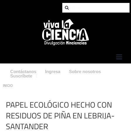
Jump to Navigation
Contáctanos
Ingresa
Sobre nosotros
Suscríbete
Usted está aquí
INICIO
PAPEL ECOLÓGICO HECHO CON
RESIDUOS DE PIÑA EN LEBRIJA-
SANTANDER