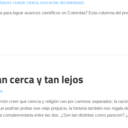
VÁZQUEZ
,
HUMOR
,
CIENCIA
,
EDUCACIÓN
,
RECOMENDADO
a para lograr avances científicos en Colombia? Esta columna del pro
an cerca y tan lejos
ÓN
mún creer que ciencia y religión van por caminos separados: la razón 
ue podrían probar ese viejo prejuicio, la historia también nos regal
ta complementaria entre las dos. ¿Son tan distintas como parecen? ¿