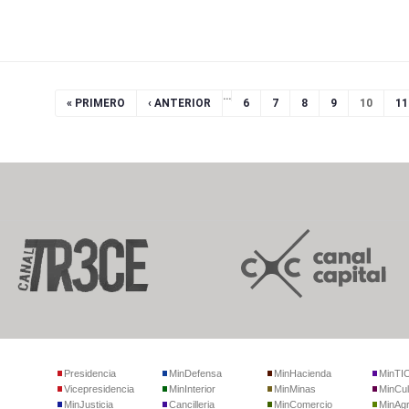
…
« PRIMERO
‹ ANTERIOR
6
7
8
9
10
11
Presidencia
MinDefensa
MinHacienda
MinTI
Vicepresidencia
MinInterior
MinMinas
MinCul
MinJusticia
Cancilleria
MinComercio
MinAgr