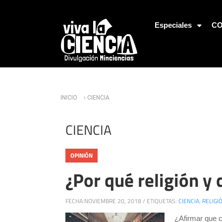
Jump to Navigation
Especiales
CO
Usted está aquí
INICIO
› CIENCIA
CIENCIA
OPINIÓN
¿Por qué religión y 
FECHA:
NOVIEMBRE 20, 2018
/
ETIQUETAS:
CIENCIA
,
RELIGI
¿Afirmar que c