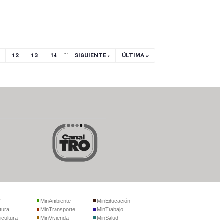
…
12
13
14
SIGUIENTE ›
ÚLTIMA »
C
MinAmbiente
MinEducación
tura
MinTransporte
MinTrabajo
icultura
MinVivienda
MinSalud