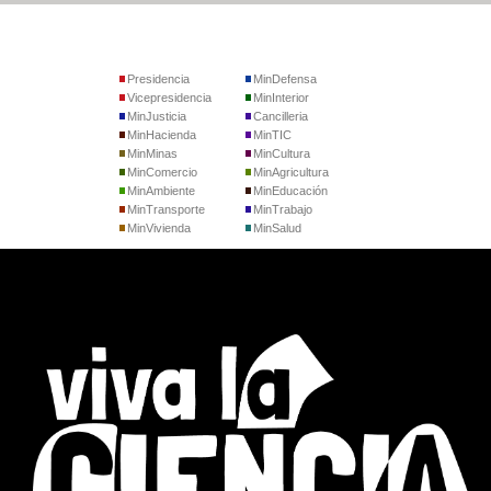
Presidencia
MinDefensa
Vicepresidencia
MinInterior
MinJusticia
Cancilleria
MinHacienda
MinTIC
MinMinas
MinCultura
MinComercio
MinAgricultura
MinAmbiente
MinEducación
MinTransporte
MinTrabajo
MinVivienda
MinSalud