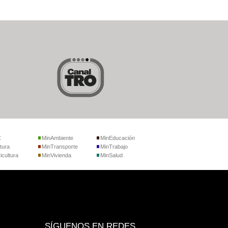
C
MinAmbiente
MinEducación
tura
MinTransporte
MinTrabajo
icultura
MinVivienda
MinSalud
SÍGUENOS EN REDES