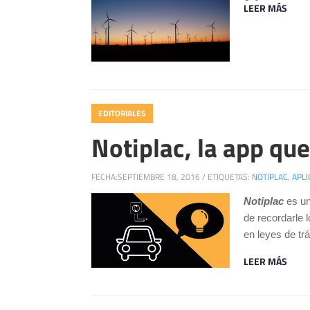
LEER MÁS
EDITORIALES
Notiplac, la app que
FECHA:
SEPTIEMBRE 18, 2016
/
ETIQUETAS:
NOTIPLAC
,
APLI
Notiplac
es un
de recordarle 
en leyes de tr
LEER MÁS