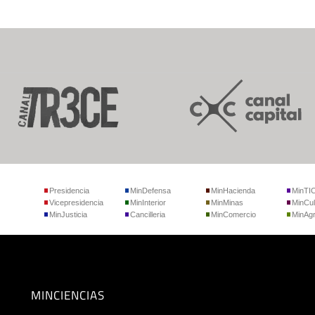
Presidencia
MinDefensa
MinHacienda
MinTI
Vicepresidencia
MinInterior
MinMinas
MinCul
MinJusticia
Cancilleria
MinComercio
MinAgr
MINCIENCIAS