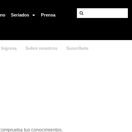
ano
Seriados
Prensa
Ingresa
Sobre nosotros
Suscríbete
 comprueba tus conocimientos.