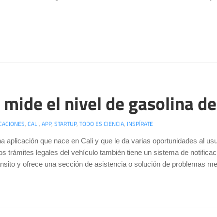
 mide el nivel de gasolina de
CACIONES
,
CALI
,
APP
,
STARTUP
,
TODO ES CIENCIA
,
INSPÍRATE
a aplicación que nace en Cali y que le da varias oportunidades al u
los trámites legales del vehículo también tiene un sistema de notifi
ánsito y ofrece una sección de asistencia o solución de problemas m