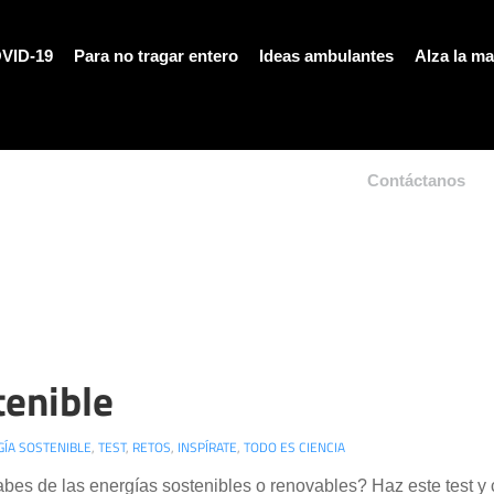
VID-19
Para no tragar entero
Ideas ambulantes
Alza la m
Contáctanos
tenible
ÍA SOSTENIBLE
,
TEST
,
RETOS
,
INSPÍRATE
,
TODO ES CIENCIA
bes de las energías sostenibles o renovables? Haz este test y