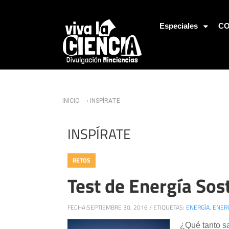
Jump to Navigation
Especiales
CO
Usted está aquí
INICIO
› INSPÍRATE
INSPÍRATE
RETOS
Test de Energía Sos
FECHA:
SEPTIEMBRE 30, 2016
/
ETIQUETAS:
ENERGÍA
,
ENERG
¿Qué tanto sa