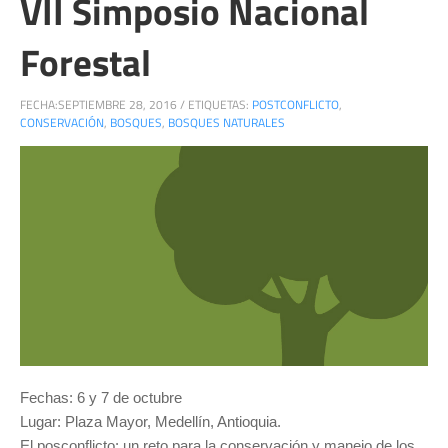
VII Simposio Nacional
Forestal
FECHA:
SEPTIEMBRE 28, 2016
/
ETIQUETAS:
POSTCONFLICTO
,
CONSERVACIÓN
,
BOSQUES
,
BOSQUES NATURALES
Fechas: 6 y 7 de octubre
Lugar: Plaza Mayor, Medellín, Antioquia.
El posconflicto: un reto para la conservación y manejo de los