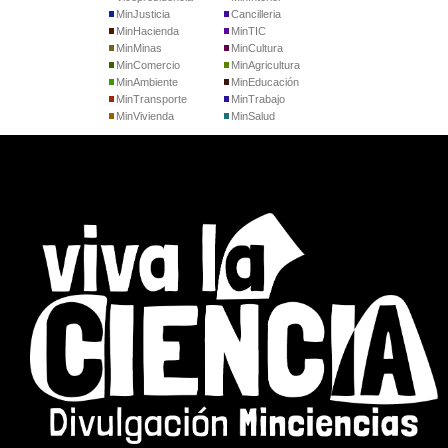
MinJusticia
Cancilleria
MinHacienda
MinTIC
MinMinas
MinCultura
MinComercio
MinAgricultura
MinAmbiente
MinEducación
MinTransporte
MinTrabajo
MinVivienda
MinSalud