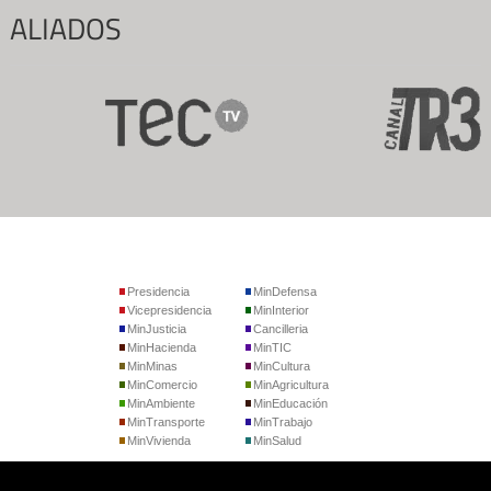
ALIADOS
Presidencia
MinDefensa
Vicepresidencia
MinInterior
MinJusticia
Cancilleria
MinHacienda
MinTIC
MinMinas
MinCultura
MinComercio
MinAgricultura
MinAmbiente
MinEducación
MinTransporte
MinTrabajo
MinVivienda
MinSalud