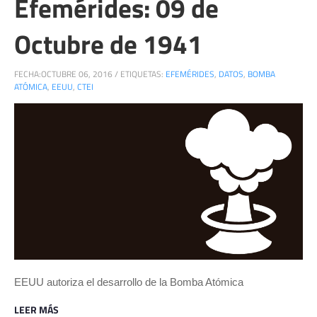
Efemérides: 09 de
Octubre de 1941
FECHA:
OCTUBRE 06, 2016
/
ETIQUETAS:
EFEMÉRIDES
,
DATOS
,
BOMBA
ATÓMICA
,
EEUU
,
CTEI
EEUU autoriza el desarrollo de la Bomba Atómica
LEER MÁS