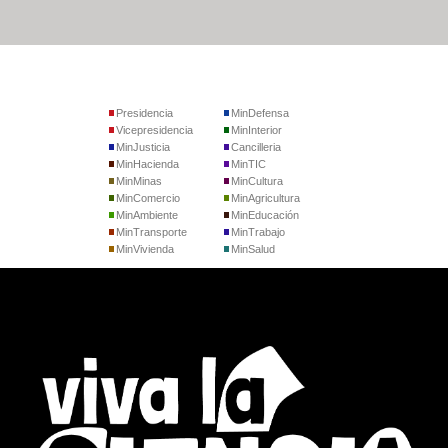
Presidencia
MinDefensa
Vicepresidencia
MinInterior
MinJusticia
Cancilleria
MinHacienda
MinTIC
MinMinas
MinCultura
MinComercio
MinAgricultura
MinAmbiente
MinEducación
MinTransporte
MinTrabajo
MinVivienda
MinSalud