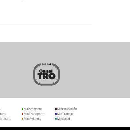
C
MinAmbiente
MinEducación
tura
MinTransporte
MinTrabajo
icultura
MinVivienda
MinSalud