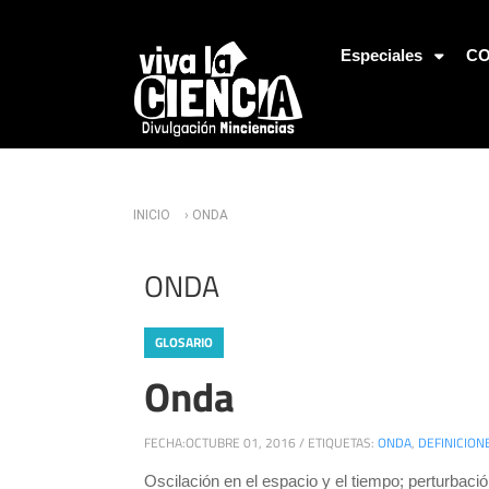
Jump to Navigation
Especiales
CO
Usted está aquí
INICIO
› ONDA
ONDA
GLOSARIO
Onda
FECHA:
OCTUBRE 01, 2016
/
ETIQUETAS:
ONDA
,
DEFINICION
Oscilación en el espacio y el tiempo; perturbaci