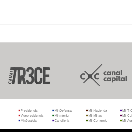
Presidencia
MinDefensa
MinHacienda
MinTI
Vicepresidencia
MinInterior
MinMinas
MinCul
MinJusticia
Cancilleria
MinComercio
MinAgr