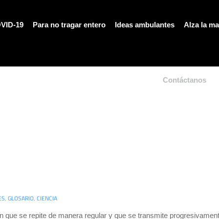
VID-19
Para no tragar entero
Ideas ambulantes
Alza la m
Contáctanos
ES
,
GLOSARIO
,
CIENCIA
ón que se repite de manera regular y que se transmite progresivament