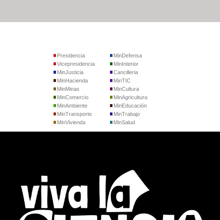
Presidencia
MinDefensa
Vicepresidencia
MinInterior
MinJusticia
Cancilleria
MinHacienda
MinTIC
MinMinas
MinCultura
MinComercio
MinAgricultura
MinAmbiente
MinEducación
MinTransporte
MinTrabajo
MinVivienda
MinSalud