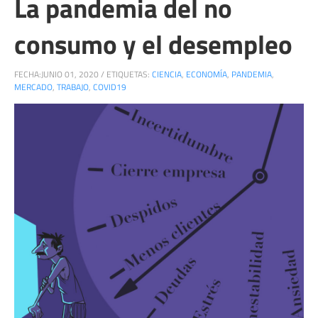
La pandemia del no
consumo y el desempleo
FECHA:
JUNIO 01, 2020
/
ETIQUETAS:
CIENCIA
,
ECONOMÍA
,
PANDEMIA
,
MERCADO
,
TRABAJO
,
COVID19