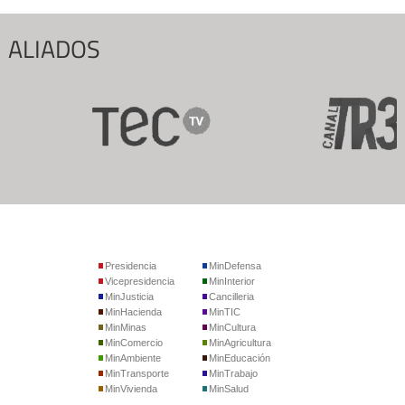
ALIADOS
Presidencia
MinDefensa
Vicepresidencia
MinInterior
MinJusticia
Cancilleria
MinHacienda
MinTIC
MinMinas
MinCultura
MinComercio
MinAgricultura
MinAmbiente
MinEducación
MinTransporte
MinTrabajo
MinVivienda
MinSalud