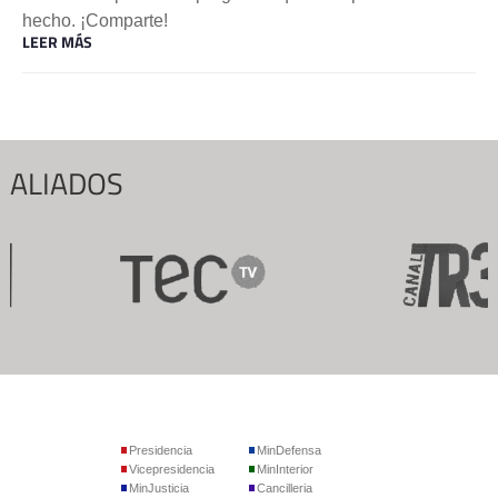
hecho. ¡Comparte!
LEER MÁS
ALIADOS
Presidencia
MinDefensa
Vicepresidencia
MinInterior
MinJusticia
Cancilleria