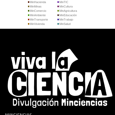
MinHacienda
MinTIC
MinMinas
MinCultura
MinComercio
MinAgricultura
MinAmbiente
MinEducación
MinTransporte
MinTrabajo
MinVivienda
MinSalud
MINCIENCIAS