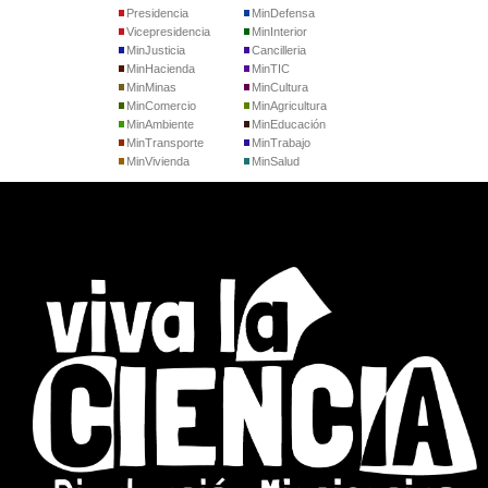
Presidencia
MinDefensa
Vicepresidencia
MinInterior
MinJusticia
Cancilleria
MinHacienda
MinTIC
MinMinas
MinCultura
MinComercio
MinAgricultura
MinAmbiente
MinEducación
MinTransporte
MinTrabajo
MinVivienda
MinSalud