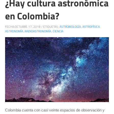
¿Hay cultura astronómica
en Colombia?
FECHA:
OCTUBRE 17, 2018
/
ETIQUETAS:
ASTROBIOLOGÍA
,
ASTROFÍSICA
,
ASTRONOMÍA
,
RADIOASTRONOMÍA
,
CIENCIA
Colombia cuenta con casi veinte espacios de observación y