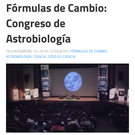
Fórmulas de Cambio:
Congreso de
Astrobiología
FECHA:
FEBRERO 10, 2018
/
ETIQUETAS:
FÓRMULAS DE CAMBIO
,
ASTROBIOLOGÍA
,
CIENCIA
,
TODO ES CIENCIA