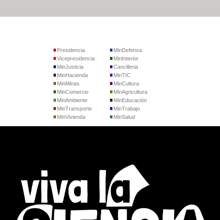
Presidencia
MinDefensa
Vicepresidencia
MinInterior
MinJusticia
Cancilleria
MinHacienda
MinTIC
MinMinas
MinCultura
MinComercio
MinAgricultura
MinAmbiente
MinEducación
MinTransporte
MinTrabajo
MinVivienda
MinSalud