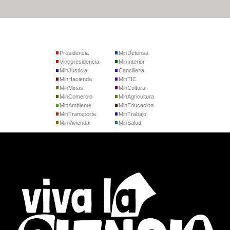
Presidencia
MinDefensa
Vicepresidencia
MinInterior
MinJusticia
Cancilleria
MinHacienda
MinTIC
MinMinas
MinCultura
MinComercio
MinAgricultura
MinAmbiente
MinEducación
MinTransporte
MinTrabajo
MinVivienda
MinSalud