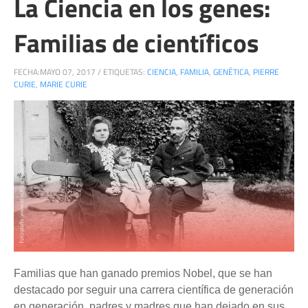
La Ciencia en los genes:
Familias de científicos
FECHA:
MAYO 07, 2017
/
ETIQUETAS:
CIENCIA
,
FAMILIA
,
GENÉTICA
,
PIERRE
CURIE
,
MARIE CURIE
Familias que han ganado premios Nobel, que se han
destacado por seguir una carrera científica de generación
en generación, padres y madres que han dejado en sus