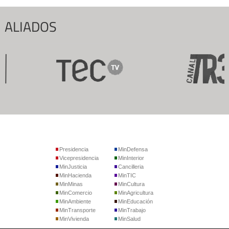
ALIADOS
Presidencia
MinDefensa
Vicepresidencia
MinInterior
MinJusticia
Cancilleria
MinHacienda
MinTIC
MinMinas
MinCultura
MinComercio
MinAgricultura
MinAmbiente
MinEducación
MinTransporte
MinTrabajo
MinVivienda
MinSalud