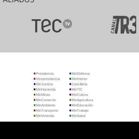
Presidencia
MinDefensa
Vicepresidencia
MinInterior
MinJusticia
Cancilleria
MinHacienda
MinTIC
MinMinas
MinCultura
MinComercio
MinAgricultura
MinAmbiente
MinEducación
MinTransporte
MinTrabajo
MinVivienda
MinSalud