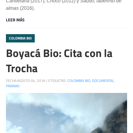
Candelaria
(2017),
Chocó
(2012) y
Saudó, laberinto de
almas
(2016).
LEER MÁS
COLOMBIA BIO
Boyacá Bio: Cita con la
Trocha
FECHA:
AGOSTO 04, 2018
/
ETIQUETAS:
COLOMBIA BIO
,
DOCUMENTAL
,
PÁRAMO