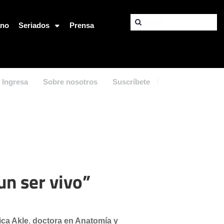
ano
Seriados
Prensa
Ingresa
Sobre nosotros
Suscríbete
n ser vivo”
ica Akle
,
doctora en Anatomía y