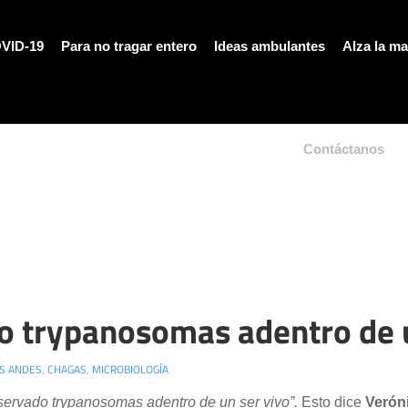
VID-19
Para no tragar entero
Ideas ambulantes
Alza la m
Contáctanos
o trypanosomas adentro de u
OS ANDES
,
CHAGAS
,
MICROBIOLOGÍA
servado trypanosomas adentro de un ser vivo”.
Esto dice
Verón