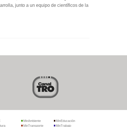
rrolla, junto a un equipo de científicos de la
C
MinAmbiente
MinEducación
tura
MinTransporte
MinTrabajo