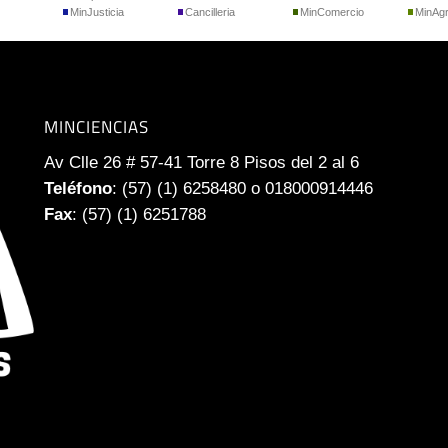
MinJusticia
Cancilleria
MinComercio
MinAgr
MINCIENCIAS
Av Clle 26 # 57-41 Torre 8 Pisos del 2 al 6
Teléfono
: (57) (1) 6258480 o 018000914446
Fax
: (57) (1) 6251788