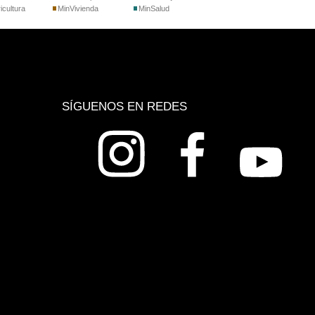
icultura
MinVivienda
MinSalud
SÍGUENOS EN REDES