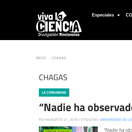
Jump to Navigation
Especiales
CO
Usted está aquí
INICIO
› CHAGAS
CHAGAS
LA COMUNIDAD
“Nadie ha observad
FECHA:
AGOSTO 27, 2018
/
ETIQUETAS:
UNIVERSIDAD DE L
“Nadie ha ob