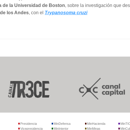
 de la Universidad de Boston
, sobre la investigación que desa
 de los Andes
, con el
Trypanosoma cruzi
Presidencia
MinDefensa
MinHacienda
MinTI
Vicepresidencia
MinInterior
MinMinas
MinCul