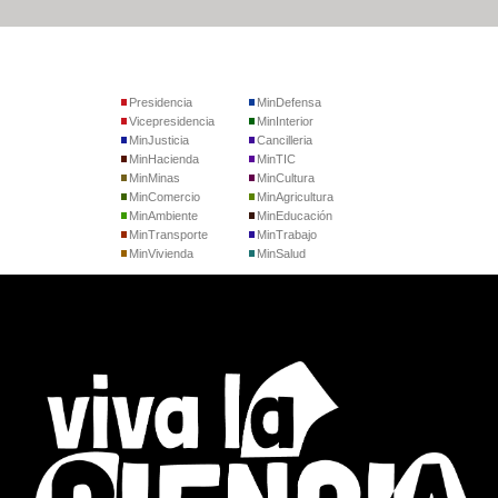
Presidencia
MinDefensa
Vicepresidencia
MinInterior
MinJusticia
Cancilleria
MinHacienda
MinTIC
MinMinas
MinCultura
MinComercio
MinAgricultura
MinAmbiente
MinEducación
MinTransporte
MinTrabajo
MinVivienda
MinSalud