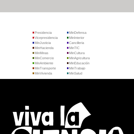
Presidencia
MinDefensa
Vicepresidencia
MinInterior
MinJusticia
Cancilleria
MinHacienda
MinTIC
MinMinas
MinCultura
MinComercio
MinAgricultura
MinAmbiente
MinEducación
MinTransporte
MinTrabajo
MinVivienda
MinSalud