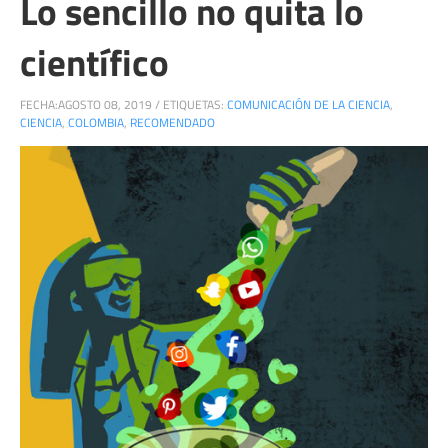
Lo sencillo no quita lo
científico
FECHA:
AGOSTO 08, 2019
/
ETIQUETAS:
COMUNICACIÓN DE LA CIENCIA
,
CIENCIA
,
COLOMBIA
,
RECOMENDADO