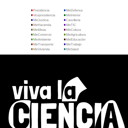
Presidencia
MinDefensa
Vicepresidencia
MinInterior
MinJusticia
Cancilleria
MinHacienda
MinTIC
MinMinas
MinCultura
MinComercio
MinAgricultura
MinAmbiente
MinEducación
MinTransporte
MinTrabajo
MinVivienda
MinSalud