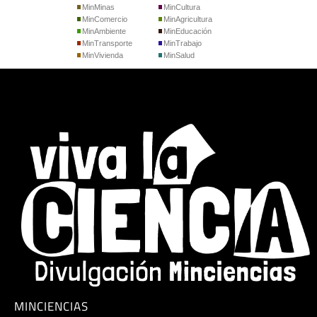
MinMinas
MinCultura
MinComercio
MinAgricultura
MinAmbiente
MinEducación
MinTransporte
MinTrabajo
MinVivienda
MinSalud
MINCIENCIAS