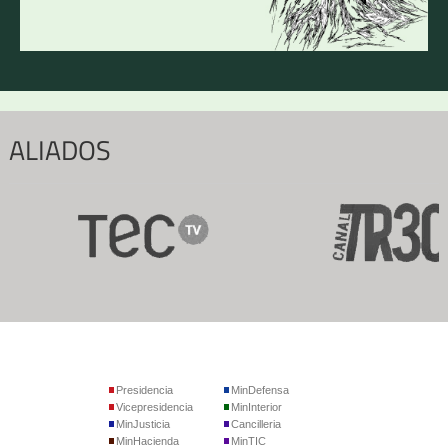
ALIADOS
Presidencia
MinDefensa
Vicepresidencia
MinInterior
MinJusticia
Cancilleria
MinHacienda
MinTIC