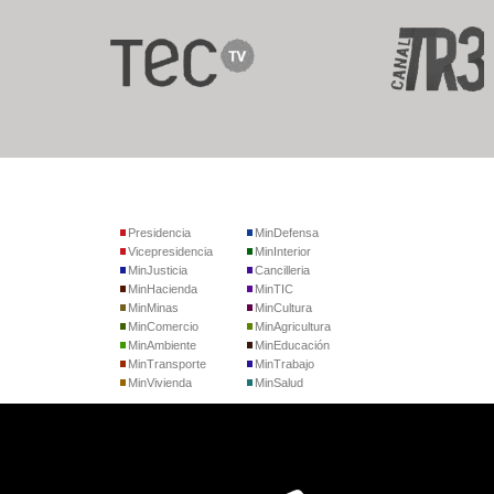
Presidencia
MinDefensa
Vicepresidencia
MinInterior
MinJusticia
Cancilleria
MinHacienda
MinTIC
MinMinas
MinCultura
MinComercio
MinAgricultura
MinAmbiente
MinEducación
MinTransporte
MinTrabajo
MinVivienda
MinSalud