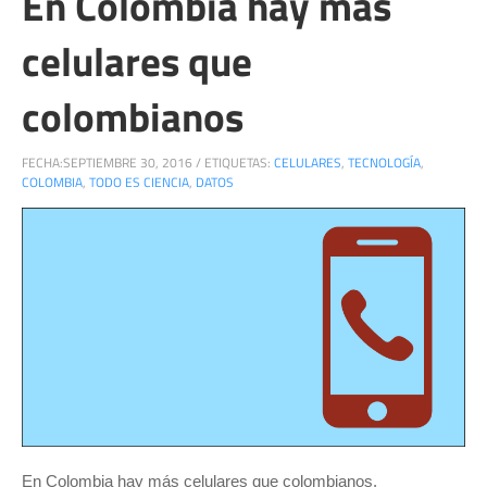
En Colombia hay más
celulares que
colombianos
FECHA:
SEPTIEMBRE 30, 2016
/
ETIQUETAS:
CELULARES
,
TECNOLOGÍA
,
COLOMBIA
,
TODO ES CIENCIA
,
DATOS
En Colombia hay más celulares que colombianos.