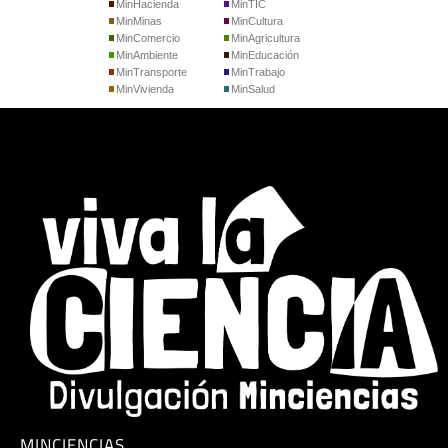
MinHacienda
MinTIC
MinMinas
MinCultura
MinComercio
MinAgricultura
MinAmbiente
MinEducación
MinTransporte
MinTrabajo
MinVivienda
MinSalud
MINCIENCIAS