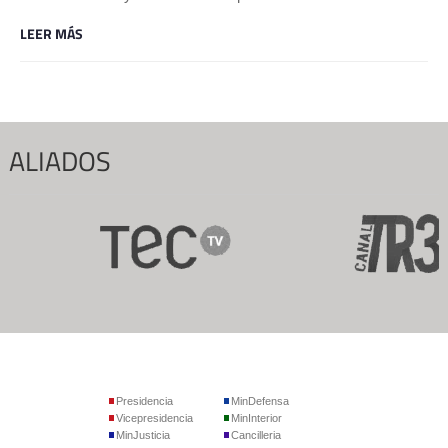
LEER MÁS
ALIADOS
Presidencia
MinDefensa
Vicepresidencia
MinInterior
MinJusticia
Cancilleria