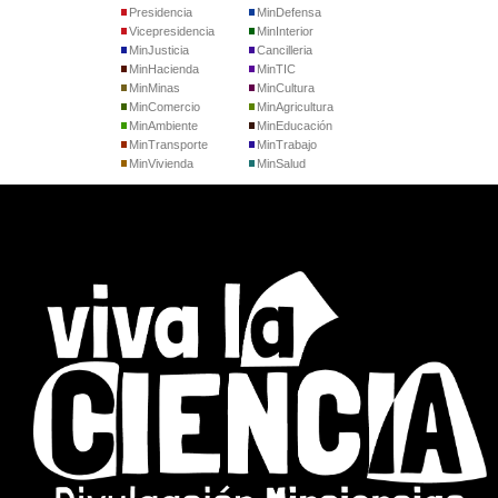
Presidencia
MinDefensa
Vicepresidencia
MinInterior
MinJusticia
Cancilleria
MinHacienda
MinTIC
MinMinas
MinCultura
MinComercio
MinAgricultura
MinAmbiente
MinEducación
MinTransporte
MinTrabajo
MinVivienda
MinSalud