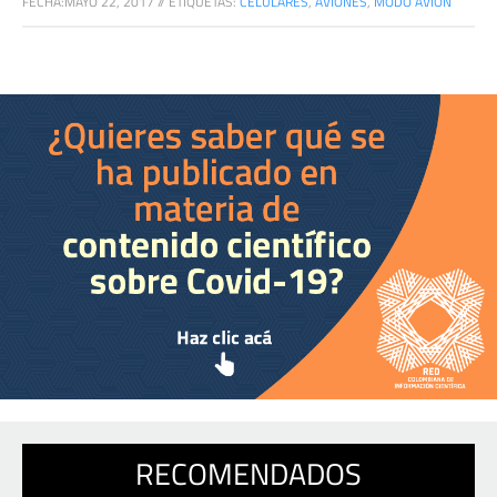
FECHA:
MAYO 22, 2017
//
ETIQUETAS:
CELULARES
,
AVIONES
,
MODO AVIÓN
RECOMENDADOS