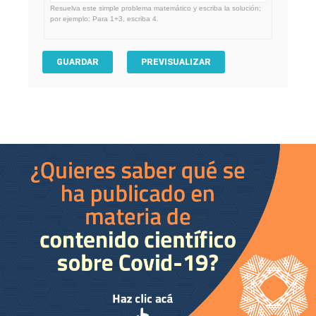
Resuelva este simple problema matemático y escriba la solución;
por ejemplo: Para 1+3, escriba 4.