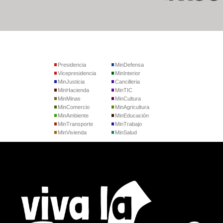
Presidencia
MinDefensa
Vicepresidencia
MinInterior
MinJusticia
Cancilleria
MinHacienda
MinTIC
MinMinas
MinCultura
MinComercio
MinAgricultura
MinAmbiente
MinEducación
MinTransporte
MinTrabajo
MinVivienda
MinSalud