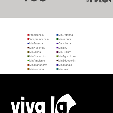
Presidencia
MinDefensa
Vicepresidencia
MinInterior
MinJusticia
Cancilleria
MinHacienda
MinTIC
MinMinas
MinCultura
MinComercio
MinAgricultura
MinAmbiente
MinEducación
MinTransporte
MinTrabajo
MinVivienda
MinSalud