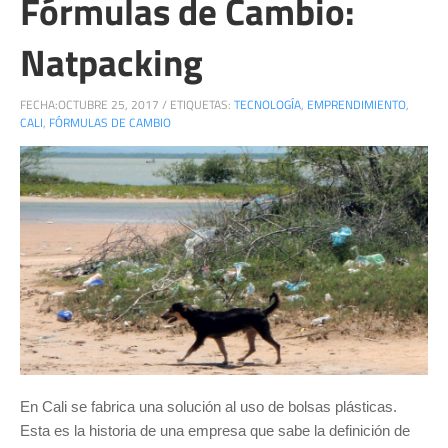
Fórmulas de Cambio:
Natpacking
FECHA:
OCTUBRE 25, 2017
/
ETIQUETAS:
TECNOLOGÍA
,
EMPRENDIMIENTO
,
CALI
,
FÓRMULAS DE CAMBIO
En Cali se fabrica una solución al uso de bolsas plásticas.
Esta es la historia de una empresa que sabe la definición de