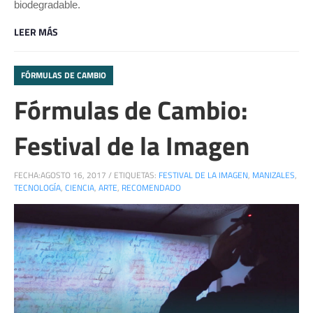
biodegradable.
LEER MÁS
FÓRMULAS DE CAMBIO
Fórmulas de Cambio:
Festival de la Imagen
FECHA:
AGOSTO 16, 2017
/
ETIQUETAS:
FESTIVAL DE LA IMAGEN
,
MANIZALES
,
TECNOLOGÍA
,
CIENCIA
,
ARTE
,
RECOMENDADO