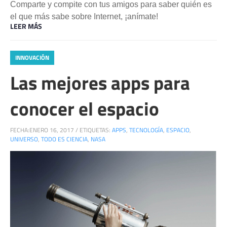
Comparte y compite con tus amigos para saber quién es
el que más sabe sobre Internet, ¡anímate!
LEER MÁS
INNOVACIÓN
Las mejores apps para
conocer el espacio
FECHA:
ENERO 16, 2017
/
ETIQUETAS:
APPS
,
TECNOLOGÍA
,
ESPACIO
,
UNIVERSO
,
TODO ES CIENCIA
,
NASA