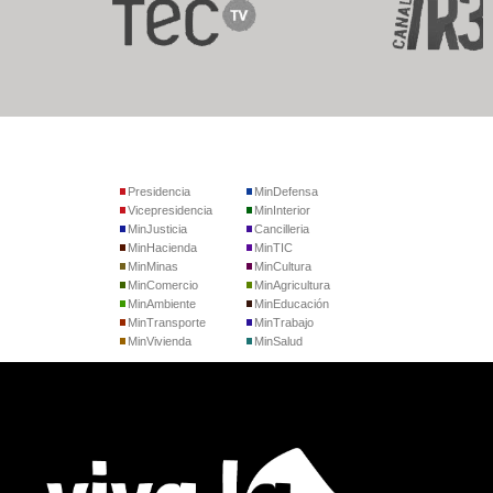
Presidencia
MinDefensa
Vicepresidencia
MinInterior
MinJusticia
Cancilleria
MinHacienda
MinTIC
MinMinas
MinCultura
MinComercio
MinAgricultura
MinAmbiente
MinEducación
MinTransporte
MinTrabajo
MinVivienda
MinSalud