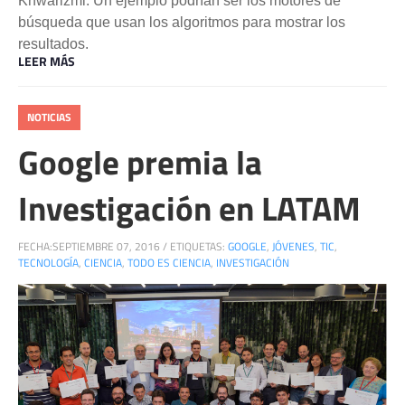
Khwarizmi. Un ejemplo podrían ser los motores de
búsqueda que usan los algoritmos para mostrar los
resultados.
LEER MÁS
NOTICIAS
Google premia la
Investigación en LATAM
FECHA:
SEPTIEMBRE 07, 2016
/
ETIQUETAS:
GOOGLE
,
JÓVENES
,
TIC
,
TECNOLOGÍA
,
CIENCIA
,
TODO ES CIENCIA
,
INVESTIGACIÓN