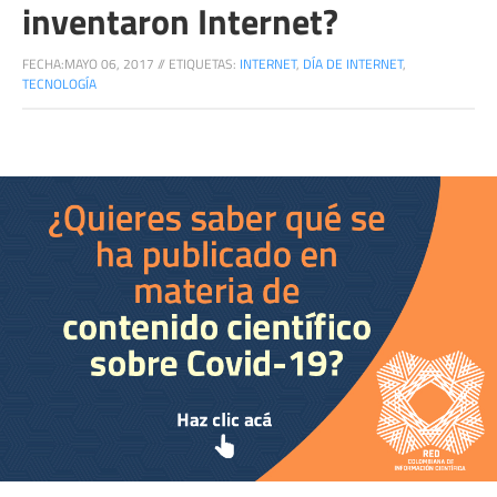
inventaron Internet?
FECHA:
MAYO 06, 2017
//
ETIQUETAS:
INTERNET
,
DÍA DE INTERNET
,
TECNOLOGÍA