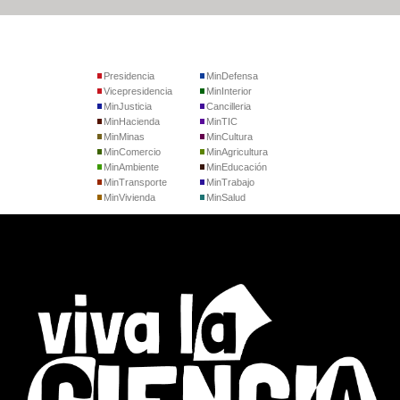
Presidencia
MinDefensa
Vicepresidencia
MinInterior
MinJusticia
Cancilleria
MinHacienda
MinTIC
MinMinas
MinCultura
MinComercio
MinAgricultura
MinAmbiente
MinEducación
MinTransporte
MinTrabajo
MinVivienda
MinSalud