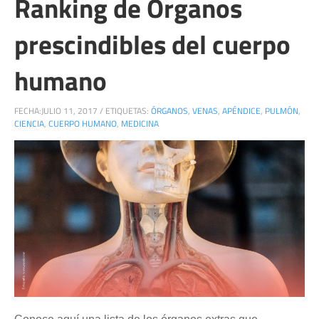
Ranking de Órganos
prescindibles del cuerpo
humano
FECHA:
JULIO 11, 2017
/
ETIQUETAS:
ÓRGANOS
,
VENAS
,
APÉNDICE
,
PULMÓN
,
CIENCIA
,
CUERPO HUMANO
,
MEDICINA