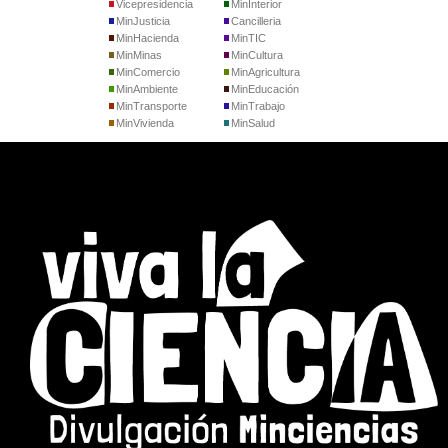
Vicepresidencia
MinInterior
MinJusticia
Cancilleria
MinHacienda
MinTIC
MinMinas
MinCultura
MinComercio
MinAgricultura
MinAmbiente
MinEducación
MinTransporte
MinTrabajo
MinVivienda
MinSalud