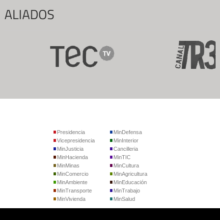
ALIADOS
Presidencia
MinDefensa
Vicepresidencia
MinInterior
MinJusticia
Cancilleria
MinHacienda
MinTIC
MinMinas
MinCultura
MinComercio
MinAgricultura
MinAmbiente
MinEducación
MinTransporte
MinTrabajo
MinVivienda
MinSalud