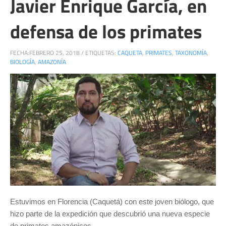
Javier Enrique García, en
defensa de los primates
FECHA:
FEBRERO 25, 2018
/
ETIQUETAS:
CAQUETA
,
PRIMATES
,
TAXONOMÍA
,
BIOLOGÍA
,
AMAZONÍA
Estuvimos en Florencia (Caquetá) con este joven biólogo, que
hizo parte de la expedición que descubrió una nueva especie
de primates amazónicos.